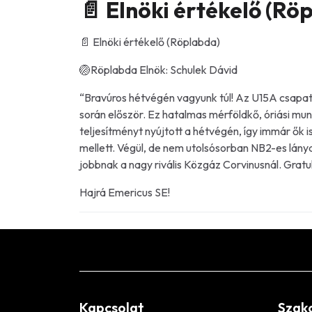
📄 Elnöki értékelő (Rö
📄 Elnöki értékelő (Röplabda)
🏐Röplabda Elnök: Schulek Dávid
“Bravúros hétvégén vagyunk túl! Az U15A csapatu
során először. Ez hatalmas mérföldkő, óriási m
teljesítményt nyújtott a hétvégén, így immár ő
mellett. Végül, de nem utolsósorban NB2-es lány
jobbnak a nagy rivális Közgáz Corvinusnál. Grat
Hajrá Emericus SE!
Kapcsolat
Szak