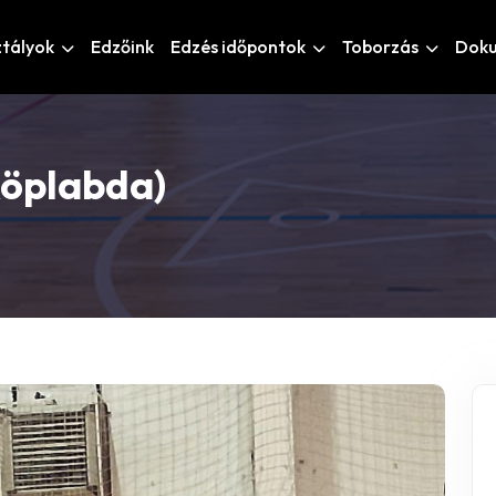
ztályok
Edzőink
Edzés időpontok
Toborzás
Dok
Röplabda)