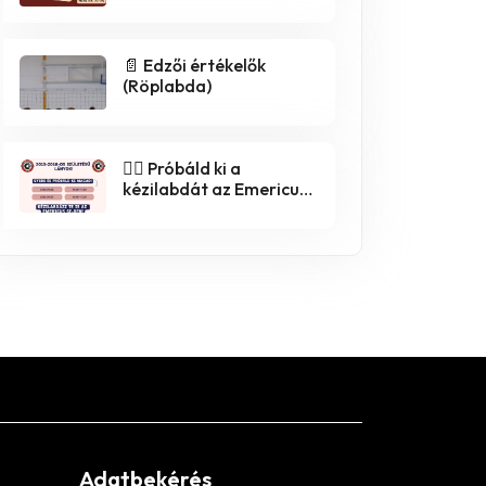
📄 Edzői értékelők
(Röplabda)
🤾‍♀️ Próbáld ki a
kézilabdát az Emericus
SE-ben! 🤾‍♂️
Adatbekérés