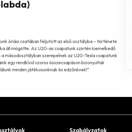
plabda)
nk óriási csatában feljutott az első osztályba – története
unka áll mögötte. Az U20-as csapatunk szintén kiemelkedő
k is a másodosztályban szerepelnek az U20-Tesla csapatunk
aink egy rendkívül szoros összecsapáson bizonyultak
ulálunk minden játékosunknak és edzőnknek!”
osztályok
Szabályzatok