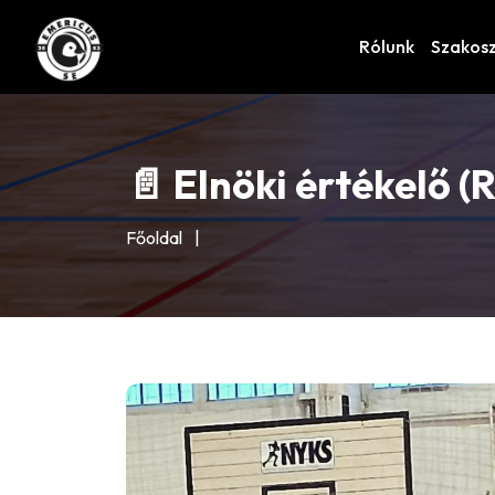
Rólunk
Szakos
📄 Elnöki értékelő (
Főoldal
|