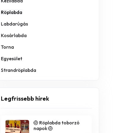
Kézilabda
Röplabda
Labdarúgás
Kosárlabda
Torna
Egyesület
Strandröplabda
Legfrissebb hírek
🏐 Röplabda toborzó
napok 🏐