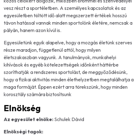
közös célokért dolgozik, miközben örömmel és szenvedéllyel
vesz részt a sportéletben. A személyes kapcsolatok és az
egyesületben töltött idő alatt megszerzett értékek hosszú
távon hatással vannak minden sportolónk életére, nemcsak a
pályán, hanem azon kívül is.
Egyesületünk egyik alapelve, hogy a mozgás életünk szerves
része maradjon, függetlenül attól, hogy milyen
életszakaszban vagyunk. A tanulmányok, munkahelyi
kihívások és egyéb kötelezettségek időnként háttérbe
szoríthatják a rendszeres sportolást, de meggyőződésünk,
hogy a fizikai aktivitás minden élethelyzetben megtalálhatja a
maga formáját. Éppen ezért arra törekszünk, hogy minden
korosztály számára biztosítsunk
Elnökség
Az egyesület elnöke:
Schulek Dávid
Elnökségi tagok: