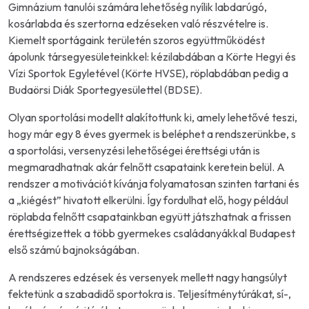
Gimnázium tanulói számára lehetőség nyílik labdarúgó,
kosárlabda és szertorna edzéseken való részvételre is.
Kiemelt sportágaink területén szoros együttműködést
ápolunk társegyesületeinkkel: kézilabdában a Körte Hegyi és
Vízi Sportok Egyletével (Körte HVSE), röplabdában pedig a
Budaörsi Diák Sportegyesülettel (BDSE).
Olyan sportolási modellt alakítottunk ki, amely lehetővé teszi,
hogy már egy 8 éves gyermek is beléphet a rendszerünkbe, s
a sportolási, versenyzési lehetőségei érettségi után is
megmaradhatnak akár felnőtt csapataink keretein belül. A
rendszer a motivációt kívánja folyamatosan szinten tartani és
a „kiégést” hivatott elkerülni. Így fordulhat elő, hogy például
röplabda felnőtt csapatainkban együtt játszhatnak a frissen
érettségizettek a több gyermekes családanyákkal Budapest
első számú bajnokságában.
A rendszeres edzések és versenyek mellett nagy hangsúlyt
fektetünk a szabadidő sportokra is. Teljesítménytúrákat, sí-,