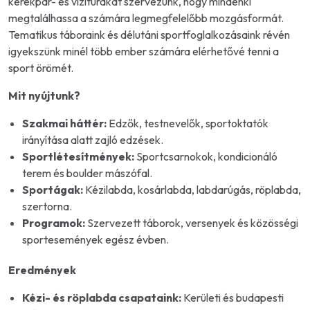
kerékpár- és vízitúrákat szervezünk, hogy mindenki
megtalálhassa a számára legmegfelelőbb mozgásformát.
Tematikus táboraink és délutáni sportfoglalkozásaink révén
igyekszünk minél több ember számára elérhetővé tenni a
sport örömét.
Mit nyújtunk?
Szakmai háttér:
Edzők, testnevelők, sportoktatók
irányítása alatt zajló edzések.
Sportlétesítmények:
Sportcsarnokok, kondicionáló
terem és boulder mászófal.
Sportágak:
Kézilabda, kosárlabda, labdarúgás, röplabda,
szertorna.
Programok:
Szervezett táborok, versenyek és közösségi
sportesemények egész évben.
Eredmények
Kézi- és röplabda csapataink:
Kerületi és budapesti