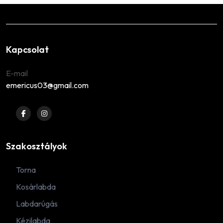
Kapcsolat
E-mail
emericus03@gmail.com
Szakosztályok
Torna
Kosárlabda
Labdarúgás
Kézilabda