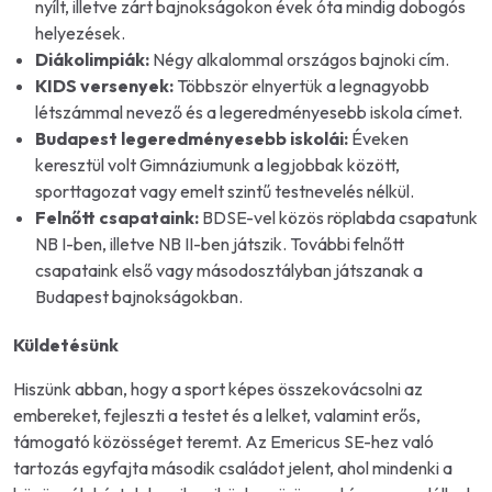
nyílt, illetve zárt bajnokságokon évek óta mindig dobogós
helyezések.
Diákolimpiák:
Négy alkalommal országos bajnoki cím.
KIDS versenyek:
Többször elnyertük a legnagyobb
létszámmal nevező és a legeredményesebb iskola címet.
Budapest legeredményesebb iskolái:
Éveken
keresztül volt Gimnáziumunk a legjobbak között,
sporttagozat vagy emelt szintű testnevelés nélkül.
Felnőtt csapataink:
BDSE-vel közös röplabda csapatunk
NB I-ben, illetve NB II-ben játszik. További felnőtt
csapataink első vagy másodosztályban játszanak a
Budapest bajnokságokban.
Küldetésünk
Hiszünk abban, hogy a sport képes összekovácsolni az
embereket, fejleszti a testet és a lelket, valamint erős,
támogató közösséget teremt. Az Emericus SE-hez való
tartozás egyfajta második családot jelent, ahol mindenki a