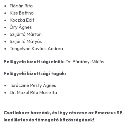
Flórián Rita
Kiss Bettina
Koczka Edit
Őry Ágnes
Szijártó Márton
Szijártó Mátyás
Tengelyné Kovács Andrea
Felügyelő bizottsági elnök:
Dr. Párdányi Miklós
Felügyelő bizottsági tagok:
Turócziné Pesty Ágnes
Dr. Mozol Rita Marietta
Csatlakozz hozzánk, és légy részese az Emericus SE
lendületes és támogató közösségének!