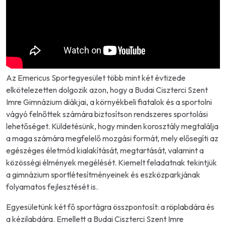
Az Emericus Sportegyesület több mint két évtizede
elkötelezetten dolgozik azon, hogy a Budai Ciszterci Szent
Imre Gimnázium diákjai, a környékbeli fiatalok és a sportolni
vágyó felnőttek számára biztosítson rendszeres sportolási
lehetőséget. Küldetésünk, hogy minden korosztály megtalálja
a maga számára megfelelő mozgási formát, mely elősegíti az
egészéges életmód kialakítását, megtartását, valamint a
közösségi élmények megélését. Kiemelt feladatnak tekintjük
a gimnázium sportlétesítményeinek és eszközparkjának
folyamatos fejlesztését is.
Egyesületünk két fő sportágra összpontosít: a röplabdára és
a kézilabdára. Emellett a Budai Ciszterci Szent Imre